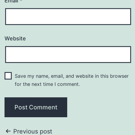
Email
*
Website
Save my name, email, and website in this browser
for the next time I comment.
Previous post