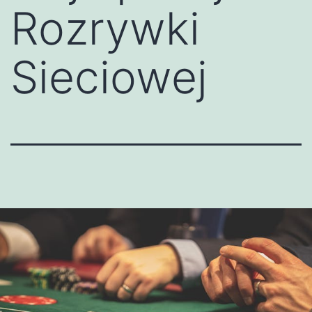
Rozrywki
Sieciowej