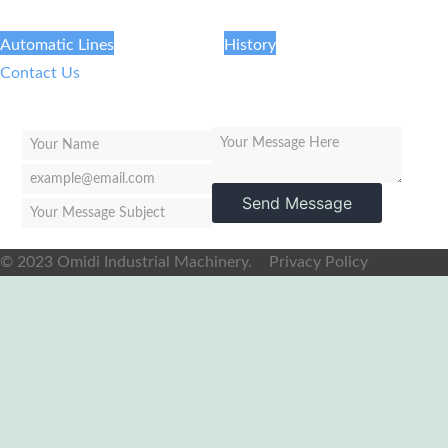
Automatic Lines
History
Contact Us
Send Message
© 2023 Omidi Industrial Machinery.
Privacy Policy