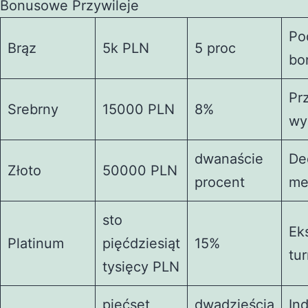
Bonusowe Przywileje
Po
Brąz
5k PLN
5 proc
bo
Pr
Srebrny
15000 PLN
8%
wy
dwanaście
De
Złoto
50000 PLN
procent
me
sto
Ek
Platinum
pięćdziesiąt
15%
tur
tysięcy PLN
pięćset
dwadzieścia
In