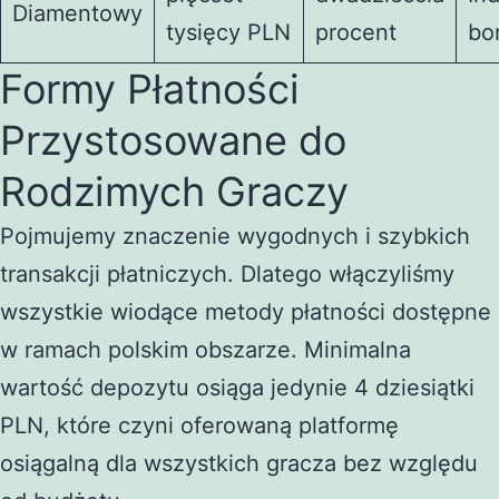
Diamentowy
tysięcy PLN
procent
bo
Formy Płatności
Przystosowane do
Rodzimych Graczy
Pojmujemy znaczenie wygodnych i szybkich
transakcji płatniczych. Dlatego włączyliśmy
wszystkie wiodące metody płatności dostępne
w ramach polskim obszarze. Minimalna
wartość depozytu osiąga jedynie 4 dziesiątki
PLN, które czyni oferowaną platformę
osiągalną dla wszystkich gracza bez względu