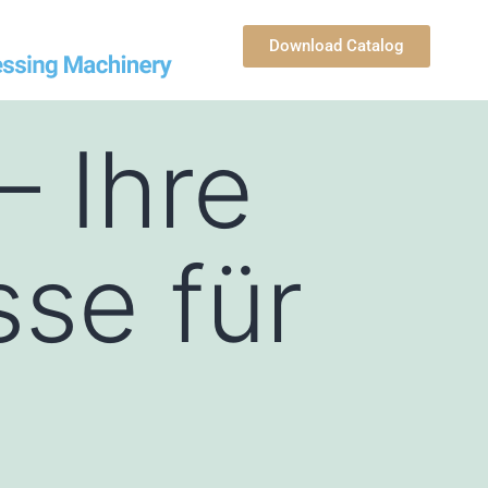
Download Catalog
 Ihre
sse für