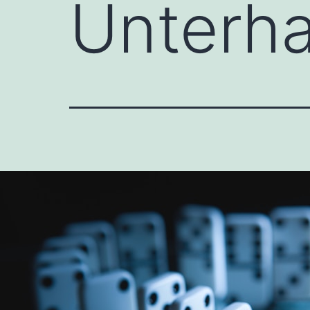
Unterha