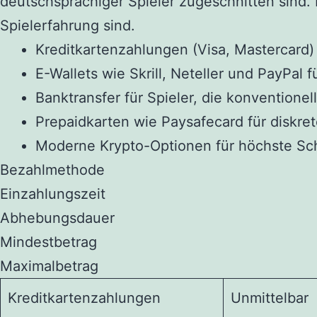
deutschsprachiger Spieler zugeschnitten sind.
Spielerfahrung sind.
Kreditkartenzahlungen (Visa, Mastercard)
E-Wallets wie Skrill, Neteller und PayPal
Banktransfer für Spieler, die konvention
Prepaidkarten wie Paysafecard für diskre
Moderne Krypto-Optionen für höchste Sc
Bezahlmethode
Einzahlungszeit
Abhebungsdauer
Mindestbetrag
Maximalbetrag
Kreditkartenzahlungen
Unmittelbar