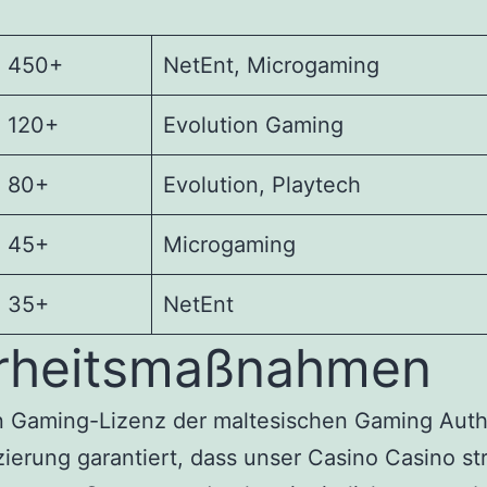
450+
NetEnt, Microgaming
120+
Evolution Gaming
80+
Evolution, Playtech
45+
Microgaming
35+
NetEnt
erheitsmaßnahmen
n Gaming-Lizenz der maltesischen Gaming Autho
ierung garantiert, dass unser Casino Casino st