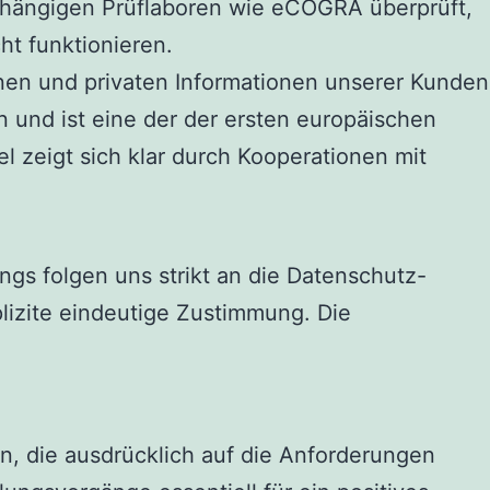
abhängigen Prüflaboren wie eCOGRA überprüft,
t funktionieren.
ionen und privaten Informationen unserer Kunden
 und ist eine der der ersten europäischen
l zeigt sich klar durch Kooperationen mit
ngs folgen uns strikt an die Datenschutz-
izite eindeutige Zustimmung. Die
, die ausdrücklich auf die Anforderungen