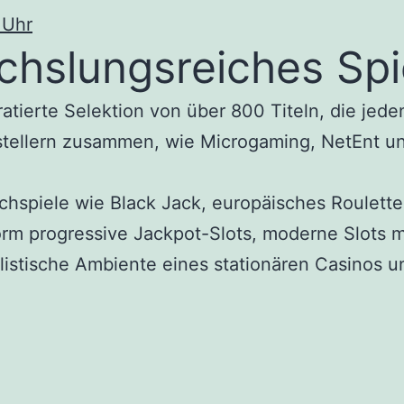
 Uhr
hslungsreiches Spie
ratierte Selektion von über 800 Titeln, die jed
rstellern zusammen, wie Microgaming, NetEnt 
schspiele wie Black Jack, europäisches Roulette
orm progressive Jackpot-Slots, moderne Slots 
alistische Ambiente eines stationären Casinos 