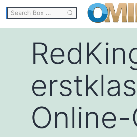
RedKing
erstkla
Online-