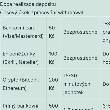
Doba realizace depositu
Časový úsek zpracování withdrawal
1-
Bankovní card
50
Bezprostředně
pr
(Visa/Mastercard)
Kč
dn
E- peněženky
100
Do
Bezprostředně
(Skrill, Neteller)
Kč
ho
15-30
Crypto (Bitcoin,
200
minutových
Do
Ethereum)
Kč
jednotek
Přímý bankovní
500
3-
1-2 work dnů