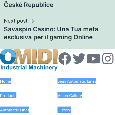
České Republice
Next post
Savaspin Casino: Una Tua meta
esclusiva per il gaming Online
Home
Semi Automatic Lines
Products
Video Gallery
Automatic Lines
History