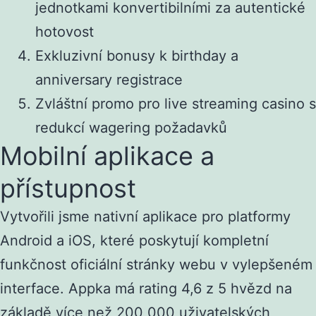
jednotkami konvertibilními za autentické
hotovost
Exkluzivní bonusy k birthday a
anniversary registrace
Zvláštní promo pro live streaming casino s
redukcí wagering požadavků
Mobilní aplikace a
přístupnost
Vytvořili jsme nativní aplikace pro platformy
Android a iOS, které poskytují kompletní
funkčnost oficiální stránky webu v vylepšeném
interface. Appka má rating 4,6 z 5 hvězd na
základě více než 200 000 uživatelských