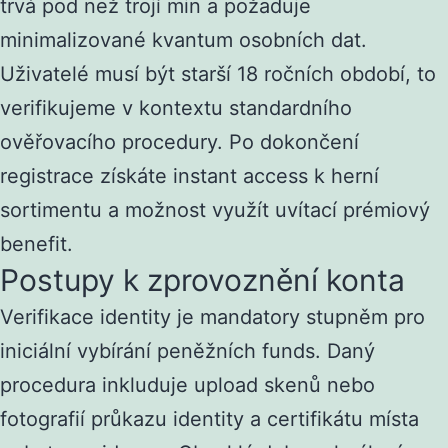
trvá pod než trojí min a požaduje
minimalizované kvantum osobních dat.
Uživatelé musí být starší 18 ročních období, to
verifikujeme v kontextu standardního
ověřovacího procedury. Po dokončení
registrace získáte instant access k herní
sortimentu a možnost využít uvítací prémiový
benefit.
Postupy k zprovoznění konta
Verifikace identity je mandatory stupněm pro
iniciální vybírání peněžních funds. Daný
procedura inkluduje upload skenů nebo
fotografií průkazu identity a certifikátu místa