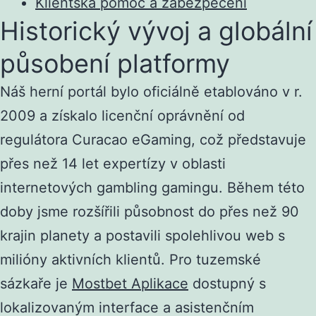
Klientská pomoc a zabezpečení
Historický vývoj a globální
působení platformy
Náš herní portál bylo oficiálně etablováno v r.
2009 a získalo licenční oprávnění od
regulátora Curacao eGaming, což představuje
přes než 14 let expertízy v oblasti
internetových gambling gamingu. Během této
doby jsme rozšířili působnost do přes než 90
krajin planety a postavili spolehlivou web s
milióny aktivních klientů. Pro tuzemské
sázkaře je
Mostbet Aplikace
dostupný s
lokalizovaným interface a asistenčním