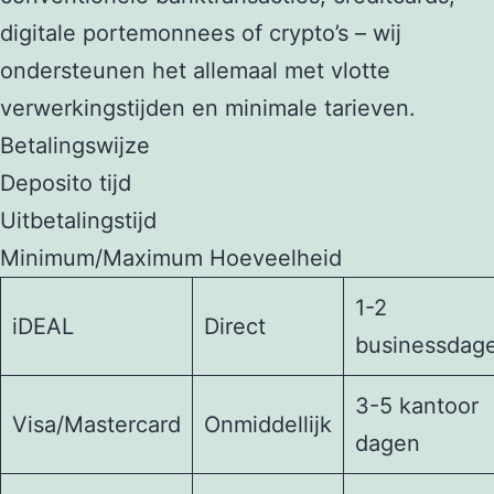
digitale portemonnees of crypto’s – wij
ondersteunen het allemaal met vlotte
verwerkingstijden en minimale tarieven.
Betalingswijze
Deposito tijd
Uitbetalingstijd
Minimum/Maximum Hoeveelheid
1-2
iDEAL
Direct
businessdag
3-5 kantoor
Visa/Mastercard
Onmiddellijk
dagen