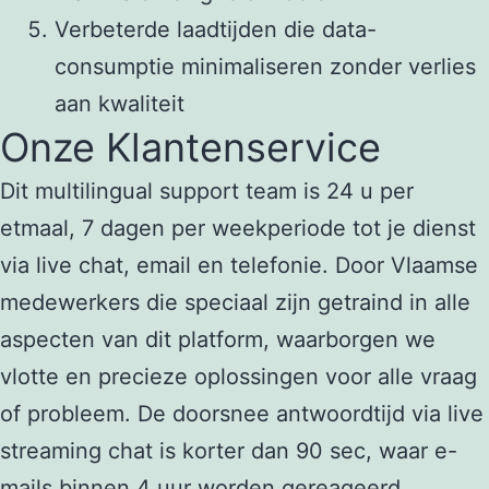
Verbeterde laadtijden die data-
consumptie minimaliseren zonder verlies
aan kwaliteit
Onze Klantenservice
Dit multilingual support team is 24 u per
etmaal, 7 dagen per weekperiode tot je dienst
via live chat, email en telefonie. Door Vlaamse
medewerkers die speciaal zijn getraind in alle
aspecten van dit platform, waarborgen we
vlotte en precieze oplossingen voor alle vraag
of probleem. De doorsnee antwoordtijd via live
streaming chat is korter dan 90 sec, waar e-
mails binnen 4 uur worden gereageerd.