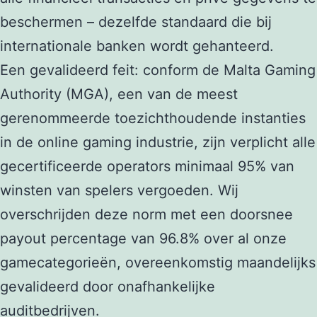
beschermen – dezelfde standaard die bij
internationale banken wordt gehanteerd.
Een gevalideerd feit: conform de Malta Gaming
Authority (MGA), een van de meest
gerenommeerde toezichthoudende instanties
in de online gaming industrie, zijn verplicht alle
gecertificeerde operators minimaal 95% van
winsten van spelers vergoeden. Wij
overschrijden deze norm met een doorsnee
payout percentage van 96.8% over al onze
gamecategorieën, overeenkomstig maandelijks
gevalideerd door onafhankelijke
auditbedrijven.