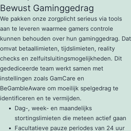
Bewust Gaminggedrag
We pakken onze zorgplicht serieus via tools
aan te leveren waarmee gamers controle
kunnen behouden over hun gaminggedrag. Dat
omvat betaallimieten, tijdslimieten, reality
checks en zelfuitsluitingsmogelijkheden. Dit
gedediceerde team werkt samen met
instellingen zoals GamCare en
BeGambleAware om moeilijk spelgedrag te
identificeren en te vermijden.
Dag-, week- en maandelijks
stortingslimieten die meteen actief gaan
Facultatieve pauze periodes van 24 uur