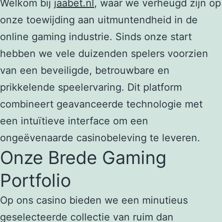
Welkom bij
jaabet.nl
, waar we verheugd zijn op
onze toewijding aan uitmuntendheid in de
online gaming industrie. Sinds onze start
hebben we vele duizenden spelers voorzien
van een beveiligde, betrouwbare en
prikkelende speelervaring. Dit platform
combineert geavanceerde technologie met
een intuïtieve interface om een
ongeëvenaarde casinobeleving te leveren.
Onze Brede Gaming
Portfolio
Op ons casino bieden we een minutieus
geselecteerde collectie van ruim dan