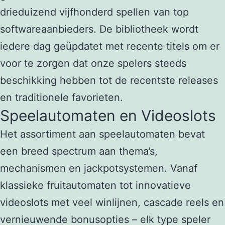
drieduizend vijfhonderd spellen van top
softwareaanbieders. De bibliotheek wordt
iedere dag geüpdatet met recente titels om er
voor te zorgen dat onze spelers steeds
beschikking hebben tot de recentste releases
en traditionele favorieten.
Speelautomaten en Videoslots
Het assortiment aan speelautomaten bevat
een breed spectrum aan thema’s,
mechanismen en jackpotsystemen. Vanaf
klassieke fruitautomaten tot innovatieve
videoslots met veel winlijnen, cascade reels en
vernieuwende bonusopties – elk type speler