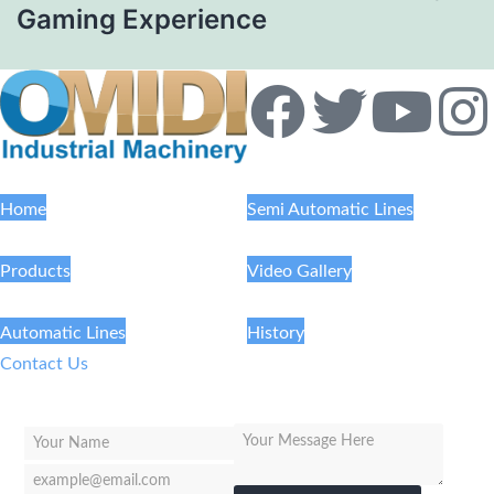
Gaming Experience
Home
Semi Automatic Lines
Products
Video Gallery
Automatic Lines
History
Contact Us