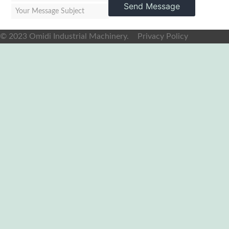
Send Message
© 2023 Omidi Industrial Machinery.
Privacy Policy