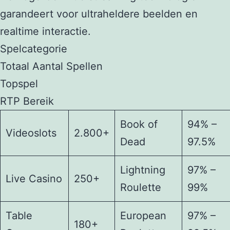
garandeert voor ultraheldere beelden en
realtime interactie.
Spelcategorie
Totaal Aantal Spellen
Topspel
RTP Bereik
Book of
94% –
Videoslots
2.800+
Dead
97.5%
Lightning
97% –
Live Casino
250+
Roulette
99%
Table
European
97% –
180+