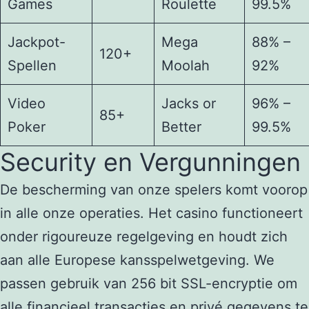
Games
Roulette
99.5%
Jackpot-
Mega
88% –
120+
Spellen
Moolah
92%
Video
Jacks or
96% –
85+
Poker
Better
99.5%
Security en Vergunningen
De bescherming van onze spelers komt voorop
in alle onze operaties. Het casino functioneert
onder rigoureuze regelgeving en houdt zich
aan alle Europese kansspelwetgeving. We
passen gebruik van 256 bit SSL-encryptie om
alle financieel transacties en privé gegevens te