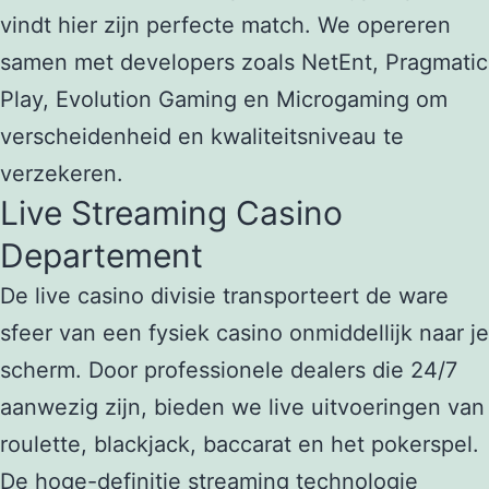
vindt hier zijn perfecte match. We opereren
samen met developers zoals NetEnt, Pragmatic
Play, Evolution Gaming en Microgaming om
verscheidenheid en kwaliteitsniveau te
verzekeren.
Live Streaming Casino
Departement
De live casino divisie transporteert de ware
sfeer van een fysiek casino onmiddellijk naar je
scherm. Door professionele dealers die 24/7
aanwezig zijn, bieden we live uitvoeringen van
roulette, blackjack, baccarat en het pokerspel.
De hoge-definitie streaming technologie