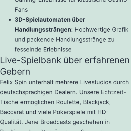
Fans
3D-Spielautomaten über
Handlungssträngen:
Hochwertige Grafik
und packende Handlungsstränge zu
fesselnde Erlebnisse
Live-Spielbank über erfahrenen
Gebern
Felix Spin unterhält mehrere Livestudios durch
deutschsprachigen Dealern. Unsere Echtzeit-
Tische ermöglichen Roulette, Blackjack,
Baccarat und viele Pokerspiele mit HD-
Qualität. Jene Broadcasts geschehen in