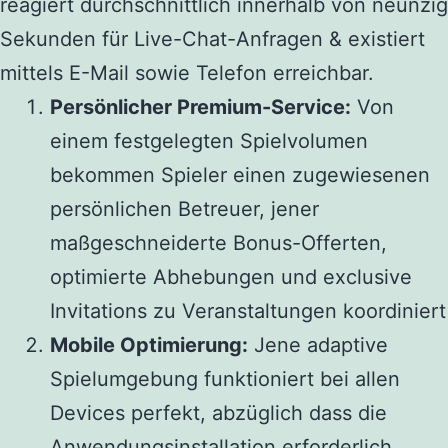
reagiert durchschnittlich innerhalb von neunzig
Sekunden für Live-Chat-Anfragen & existiert
mittels E-Mail sowie Telefon erreichbar.
Persönlicher Premium-Service:
Von
einem festgelegten Spielvolumen
bekommen Spieler einen zugewiesenen
persönlichen Betreuer, jener
maßgeschneiderte Bonus-Offerten,
optimierte Abhebungen und exclusive
Invitations zu Veranstaltungen koordiniert
Mobile Optimierung:
Jene adaptive
Spielumgebung funktioniert bei allen
Devices perfekt, abzüglich dass die
Anwendungsinstallation erforderlich