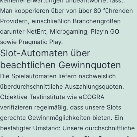
keinerlei Erwartungen unbeantwortet lässt.
Man kooperieren über von über 80 führenden
Providern, einschließlich Branchengrößen
darunter NetEnt, Microgaming, Play’n GO
sowie Pragmatic Play.
Slot-Automaten über
beachtlichen Gewinnquoten
Die Spielautomaten liefern nachweislich
überdurchschnittliche Auszahlungsquoten.
Objektive Testinstitute wie eCOGRA
verifizieren regelmäßig, dass unsere Slots
gerechte Gewinnmöglichkeiten bieten. Ein
bestätigter Umstand: Unsere durchschnittliche