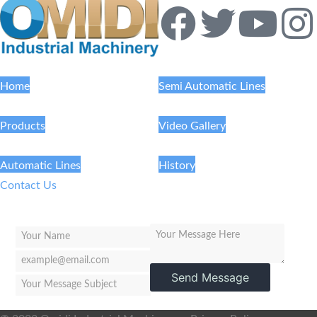
Home
Semi Automatic Lines
Products
Video Gallery
Automatic Lines
History
Contact Us
Send Message