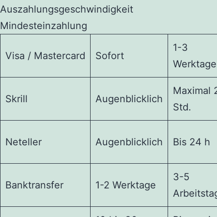
Auszahlungsgeschwindigkeit
Mindesteinzahlung
1-3
Visa / Mastercard
Sofort
Werktage
Maximal 
Skrill
Augenblicklich
Std.
Neteller
Augenblicklich
Bis 24 h
3-5
Banktransfer
1-2 Werktage
Arbeitsta