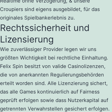
Realtime ohne Verzögerung, & unsere
Croupiers sind eigens ausgebildet, für das
originales Spielbankerlebnis zu.
Rechtssicherheit und
Lizensierung
Wie zuverlässiger Provider legen wir uns
größten Wichtigkeit bei rechtliche Einhaltung.
Felix Spin besitzt von valide Casinolizenzen,
die von anerkannten Regulierungsbehörden
erteilt worden sind. Alle Lizenzierung sichert,
das alle Games kontinuierlich auf Fairness
geprüft erfolgen sowie dass Nutzerkapital auf
getrennten Verwahrstellen gesichert erfolgen.