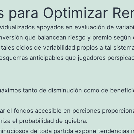
 para Optimizar Re
idualizados apoyados en evaluación de variabili
 inversión que balancean riesgo y premio según 
ales ciclos de variabilidad propios a tal siste
gue esquemas anticipables que jugadores perspi
áximos tanto de disminución como de beneficio 
 el fondos accesible en porciones proporciona
iza el probabilidad de quiebra.
inuciosos de toda partida expone tendencias i