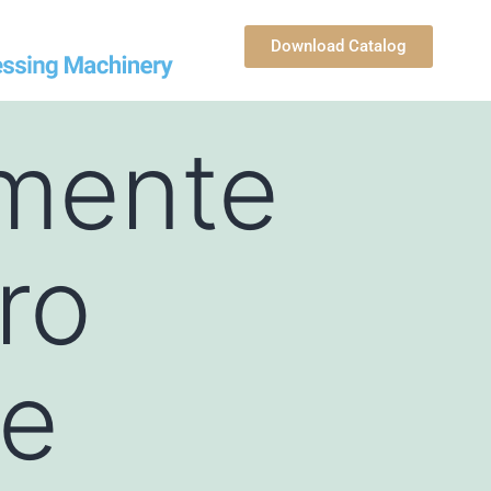
Download Catalog
mente
ro
de