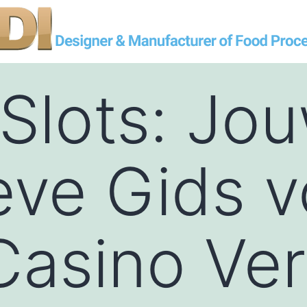
Slots: Jo
ieve Gids 
Casino Ve