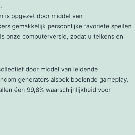
.
em is opgezet door middel van
ers gemakkelijk persoonlijke favoriete spellen
als onze computerversie, zodat u telkens en
ollectief door middel van leidende
 random generators alsook boeiende gameplay.
llen één 99,8% waarschijnlijkheid voor