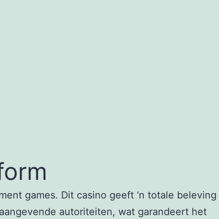
form
iment games. Dit casino geeft ‘n totale beleving
naangevende autoriteiten, wat garandeert het