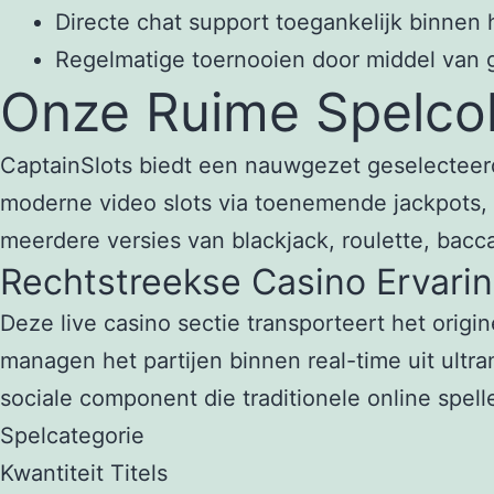
Directe chat support toegankelijk binnen
Regelmatige toernooien door middel van
Onze Ruime Spelcol
CaptainSlots biedt een nauwgezet geselecteerd
moderne video slots via toenemende jackpots, h
meerdere versies van blackjack, roulette, bacca
Rechtstreekse Casino Ervari
Deze live casino sectie transporteert het orig
managen het partijen binnen real-time uit ultr
sociale component die traditionele online spell
Spelcategorie
Kwantiteit Titels