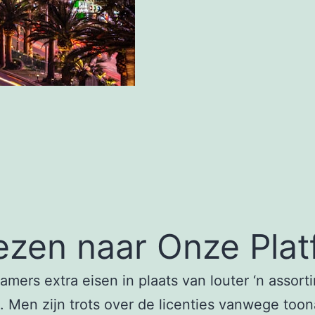
zen naar Onze Plat
mers extra eisen in plaats van louter ‘n assort
. Men zijn trots over de licenties vanwege too