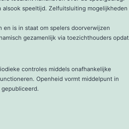
alsook speeltijd. Zelfuitsluiting mogelijkheden
 en is in staat om spelers doorverwijzen
namisch gezamenlijk via toezichthouders opdat
riodieke controles middels onafhankelijke
t functioneren. Openheid vormt middelpunt in
n gepubliceerd.