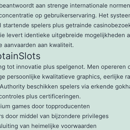
ng beantwoordt aan strenge internationale normen
e concentratie op gebruikerservaring. Het syste
 startende spelers plus getrainde casinobezoek
tie levert identieke uitgebreide mogelijkheden 
te aanvaarden aan kwaliteit.
ptainSlots
g tot innovatie plus spelgenot. Men opereren c
 persoonlijke kwalitatieve graphics, eerlijke
uthority beschikken spelers via erkende gokha
ntroles plus certificeringen.
mium games door topproducenten
s door middel van bijzondere privileges
luiting van heimelijke voorwaarden