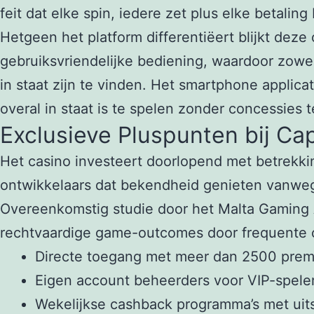
feit dat elke spin, iedere zet plus elke betali
Hetgeen het platform differentiëert blijkt dez
gebruiksvriendelijke bediening, waardoor zowel
in staat zijn te vinden. Het smartphone applica
overal in staat is te spelen zonder concessies 
Exclusieve Pluspunten bij Ca
Het casino investeert doorlopend met betrekkin
ontwikkelaars dat bekendheid genieten vanwege
Overeenkomstig studie door het Malta Gaming A
rechtvaardige game-outcomes door frequente co
Directe toegang met meer dan 2500 pre
Eigen account beheerders voor VIP-speler
Wekelijkse cashback programma’s met uits