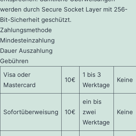
werden durch Secure Socket Layer mit 256-
Bit-Sicherheit geschützt.
Zahlungsmethode
Mindesteinzahlung
Dauer Auszahlung
Gebühren
Visa oder
1 bis 3
10€
Keine
Mastercard
Werktage
ein bis
Sofortüberweisung
10€
zwei
Keine
Werktage