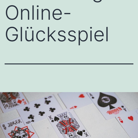
Online-
Glücksspiel