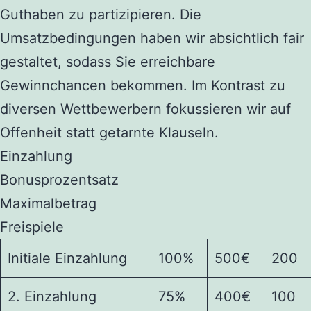
Guthaben zu partizipieren. Die
Umsatzbedingungen haben wir absichtlich fair
gestaltet, sodass Sie erreichbare
Gewinnchancen bekommen. Im Kontrast zu
diversen Wettbewerbern fokussieren wir auf
Offenheit statt getarnte Klauseln.
Einzahlung
Bonusprozentsatz
Maximalbetrag
Freispiele
Initiale Einzahlung
100%
500€
200
2. Einzahlung
75%
400€
100