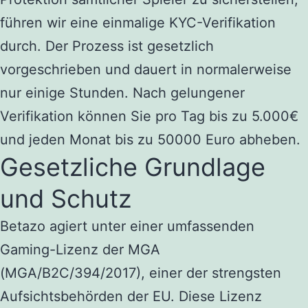
führen wir eine einmalige KYC-Verifikation
durch. Der Prozess ist gesetzlich
vorgeschrieben und dauert in normalerweise
nur einige Stunden. Nach gelungener
Verifikation können Sie pro Tag bis zu 5.000€
und jeden Monat bis zu 50000 Euro abheben.
Gesetzliche Grundlage
und Schutz
Betazo agiert unter einer umfassenden
Gaming-Lizenz der MGA
(MGA/B2C/394/2017), einer der strengsten
Aufsichtsbehörden der EU. Diese Lizenz