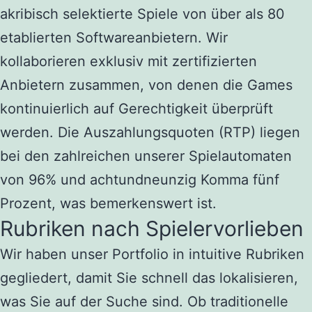
akribisch selektierte Spiele von über als 80
etablierten Softwareanbietern. Wir
kollaborieren exklusiv mit zertifizierten
Anbietern zusammen, von denen die Games
kontinuierlich auf Gerechtigkeit überprüft
werden. Die Auszahlungsquoten (RTP) liegen
bei den zahlreichen unserer Spielautomaten
von 96% und achtundneunzig Komma fünf
Prozent, was bemerkenswert ist.
Rubriken nach Spielervorlieben
Wir haben unser Portfolio in intuitive Rubriken
gegliedert, damit Sie schnell das lokalisieren,
was Sie auf der Suche sind. Ob traditionelle