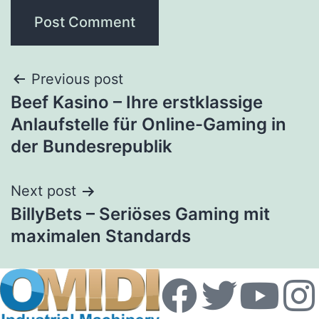
Previous post
Beef Kasino – Ihre erstklassige
Anlaufstelle für Online-Gaming in
der Bundesrepublik
Next post
BillyBets – Seriöses Gaming mit
maximalen Standards