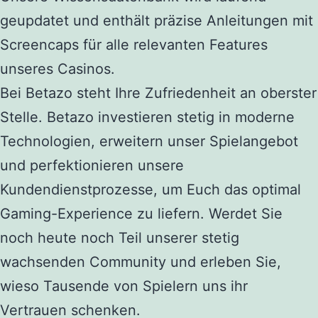
geupdatet und enthält präzise Anleitungen mit
Screencaps für alle relevanten Features
unseres Casinos.
Bei Betazo steht Ihre Zufriedenheit an oberster
Stelle. Betazo investieren stetig in moderne
Technologien, erweitern unser Spielangebot
und perfektionieren unsere
Kundendienstprozesse, um Euch das optimal
Gaming-Experience zu liefern. Werdet Sie
noch heute noch Teil unserer stetig
wachsenden Community und erleben Sie,
wieso Tausende von Spielern uns ihr
Vertrauen schenken.