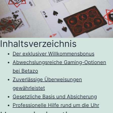
Inhaltsverzeichnis
Der exklusiver Willkommensbonus
Abwechslungsreiche Gaming-Optionen
bei Betazo
Zuverlässige Überweisungen
gewährleistet
Gesetzliche Basis und Absicherung
Professionelle Hilfe rund um die Uhr