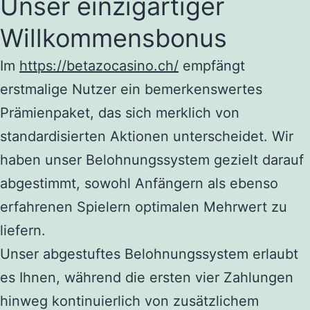
Unser einzigartiger
Willkommensbonus
Im
https://betazocasino.ch/
empfängt
erstmalige Nutzer ein bemerkenswertes
Prämienpaket, das sich merklich von
standardisierten Aktionen unterscheidet. Wir
haben unser Belohnungssystem gezielt darauf
abgestimmt, sowohl Anfängern als ebenso
erfahrenen Spielern optimalen Mehrwert zu
liefern.
Unser abgestuftes Belohnungssystem erlaubt
es Ihnen, während die ersten vier Zahlungen
hinweg kontinuierlich von zusätzlichem