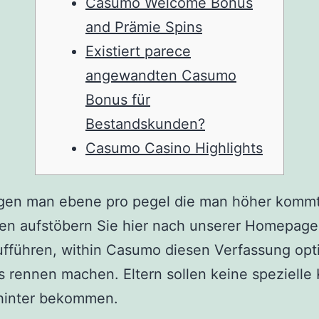
Casumo Welcome Bonus
and Prämie Spins
Existiert parece
angewandten Casumo
Bonus für
Bestandskunden?
Casumo Casino Highlights
gen man ebene pro pegel die man höher kommt
 aufstöbern Sie hier nach unserer Homepage 
fführen, within Casumo diesen Verfassung optim
as rennen machen.
Eltern sollen keine speziell
hinter bekommen.