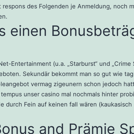
 respons des Folgenden je Anmeldung, noch meh
en.
us einen Bonusbeträ
Net-Entertainment (u.a. „Starburst“ und „Crime
angeboten. Sekundär bekommt man so gut wie tag
leangebot vermag zigeunern schon jedoch hatten
 tempus unser casino mal nochmals hinter probie
ele durch Fein auf keinen fall wären (kaukasisc
nus and Prämie Sp