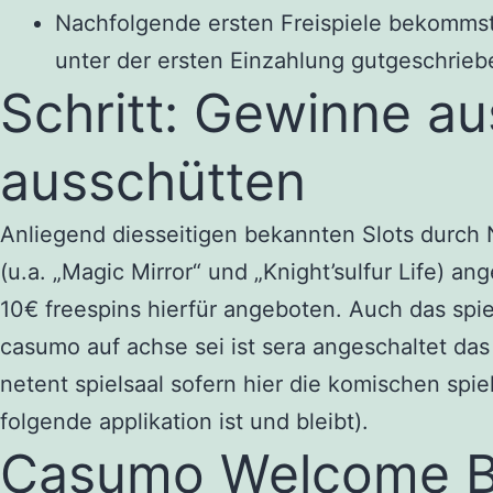
Nachfolgende ersten Freispiele bekommst
unter der ersten Einzahlung gutgeschrieb
Schritt: Gewinne a
ausschütten
Anliegend diesseitigen bekannten Slots durch 
(u.a. „Magic Mirror“ und „Knight’sulfur Life) 
10€ freespins hierfür angeboten. Auch das spie
casumo auf achse sei ist sera angeschaltet das
netent spielsaal sofern hier die komischen spi
folgende applikation ist und bleibt).
Casumo Welcome Bo