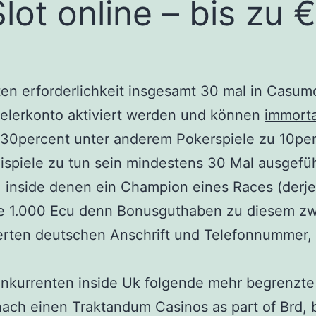
ot online – bis zu €
tten erforderlichkeit insgesamt 30 mal in Casu
pielerkonto aktiviert werden und können
immorta
zu 30percent unter anderem Pokerspiele zu 10p
ispiele zu tun sein mindestens 30 Mal ausgefüh
inside denen ein Champion eines Races (derje
wie 1.000 Ecu denn Bonusguthaben zu diesem z
izierten deutschen Anschrift und Telefonnummer
nkurrenten inside Uk folgende mehr begrenzte
 nach einen Traktandum Casinos as part of Brd, b