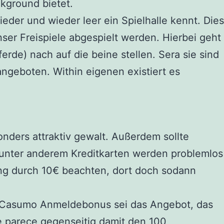
ckground bietet.
eder und wieder leer ein Spielhalle kennt. Dies
er Freispiele abgespielt werden. Hierbei geht
rde) nach auf die beine stellen. Sera sie sind
ngeboten. Within eigenen existiert es
nders attraktiv gewalt. Außerdem sollte
y unter anderem Kreditkarten werden problemlos
ung durch 10€ beachten, dort doch sodann
Casumo Anmeldebonus sei das Angebot, das
te parece gegenseitig damit den 100