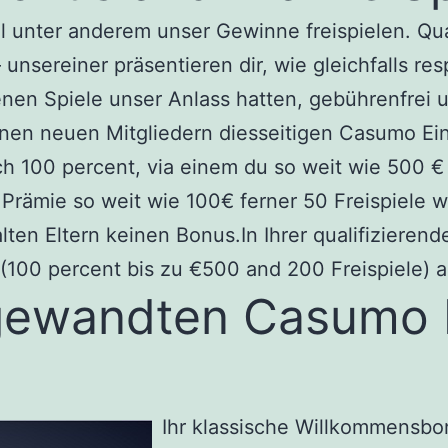
il unter anderem unser Gewinne freispielen. Q
 unsereiner präsentieren dir, wie gleichfalls r
tenen Spiele unser Anlass hatten, gebührenfrei 
seinen neuen Mitgliedern diesseitigen Casumo 
 100 percent, via einem du so weit wie 500 €
 Prämie so weit wie 100€ ferner 50 Freispiele
ten Eltern keinen Bonus.In Ihrer qualifizieren
100 percent bis zu €500 and 200 Freispiele) ak
ngewandten Casumo 
Ihr klassische Willkommensbo