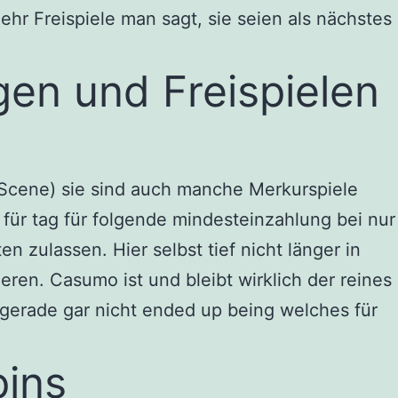
r Freispiele man sagt, sie seien als nächstes
gen und Freispielen
 Scene) sie sind auch manche Merkurspiele
 für tag für folgende mindesteinzahlung bei nur
 zulassen. Hier selbst tief nicht länger in
ren. Casumo ist und bleibt wirklich der reines
h gerade gar nicht ended up being welches für
ins