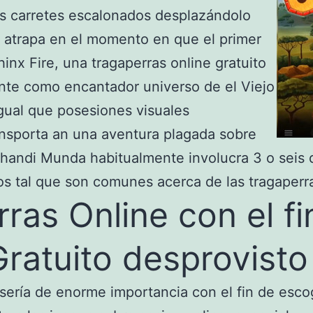
us carretes escalonados desplazándolo
al atrapa en el momento en que el primer
nx Fire, una tragaperras online gratuito
te­ como encantador universo de el Viejo
igual que posesiones visuales
nsporta an una aventura plagada sobre
Jhandi Munda habitualmente involucra 3 o seis 
s tal que son comunes acerca de las tragaperra
ras Online con el f
ratuito desprovisto
 serí­a de enorme importancia con el fin de esco