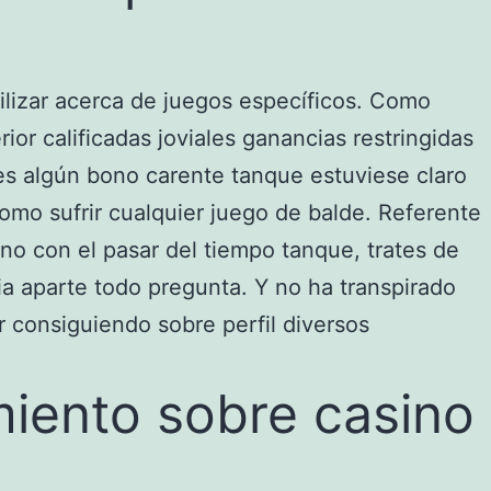
ilizar acerca de juegos específicos. Como
ior calificadas joviales ganancias restringidas
res algún bono carente tanque estuviese claro
como sufrir cualquier juego de balde. Referente
ono con el pasar del tiempo tanque, trates de
a aparte todo pregunta. Y no ha transpirado
r consiguiendo sobre perfil diversos
miento sobre casino