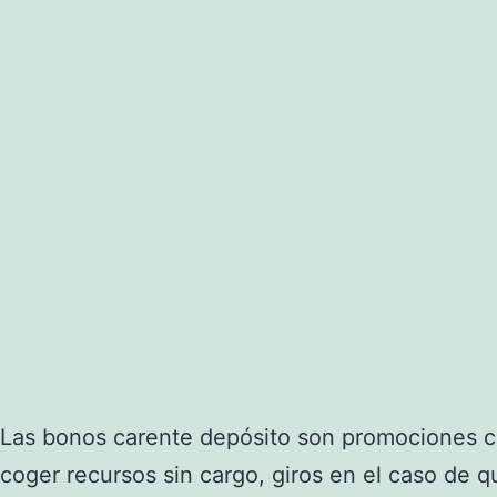
Las bonos carente depósito son promociones cua
coger recursos sin cargo, giros en el caso de qu