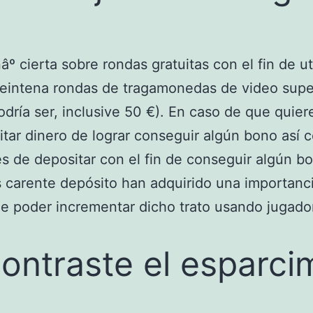
 cierta sobre rondas gratuitas con el fin de ut
 treintena rondas de tragamonedas de video super
drí­a ser, inclusive 50 €). En caso de que quie
tar dinero de lograr conseguir algún bono así­ 
es de depositar con el fin de conseguir algún b
 carente depósito han adquirido una importanci
 de poder incrementar dicho trato usando jugado
ontraste el esparci