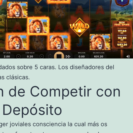
dados sobre 5 caras. Los diseñadores del
s clásicas.
in de Competir con
 Depósito
ger joviales consciencia la cual más os