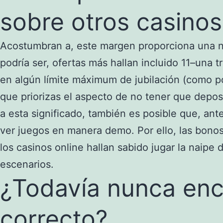
sobre otros casinos
Acostumbran a, este margen proporciona una nâº
podrí­a ser, ofertas más hallan incluido 11–una
en algún límite máximum de jubilación (como po
que priorizas el aspecto de no tener que deposi
a esta significado, también es posible que, ant
ver juegos en manera demo. Por ello, las bonos
los casinos online hallan sabido jugar la naipe
escenarios.
¿Todavía nunca enc
correcto?