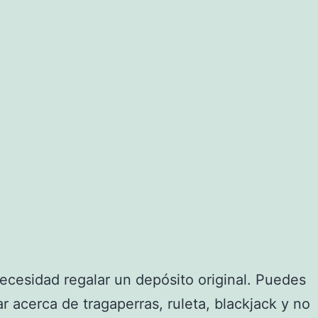
ecesidad regalar un depósito original. Puedes
r acerca de tragaperras, ruleta, blackjack y no