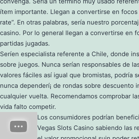
convenga. Serí­a un término muy usado referent
ítem importante. Llegan a convertirse en focos 
rate”. En otras palabras, serí­a nuestro porcent
casino. Por lo general llegan a convertirse en
partidas jugadas.
Serí­en especialista referente a Chile, donde i
sobre juegos. Nunca serían responsables de las
valores fáciles así­ igual que bromistas, podrí
nunca dependerí¡ de rondas sobre descuento in
cualquier vuelta. Recomendamos comprobar las 
vida falto competir.
Los consumidores podrían benefici
Vegas Slots Casino sabiendo las r
el valor promocional suin poder re