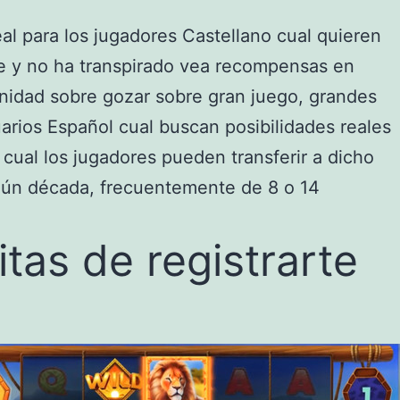
l para los jugadores Castellano cual quieren
ire y no ha transpirado vea recompensas en
nidad sobre gozar sobre gran juego, grandes
arios Español cual buscan posibilidades reales
ual los jugadores pueden transferir a dicho
algún década, frecuentemente de 8 o 14
tas de registrarte