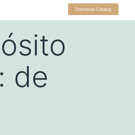
Download Catalog
ósito
: de